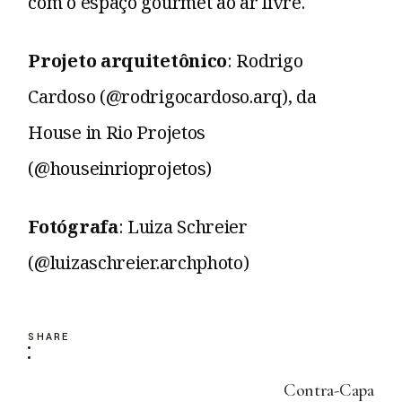
com o espaço gourmet ao ar livre.
Projeto arquitetônico
: Rodrigo
Cardoso (@rodrigocardoso.arq), da
House in Rio Projetos
(@houseinrioprojetos)
Fotógrafa
: Luiza Schreier
(@luizaschreier.archphoto)
SHARE
Contra-Capa