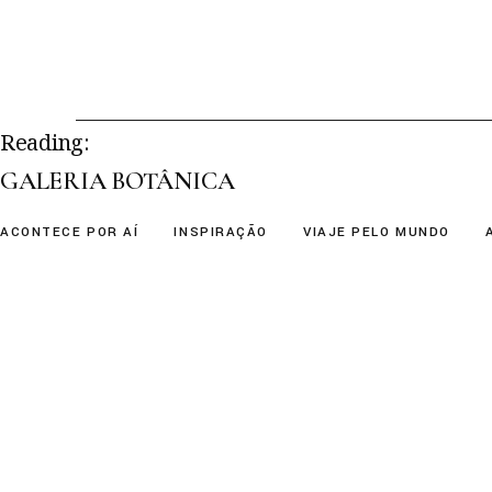
Skip
to
the
content
Reading:
GALERIA BOTÂNICA
ACONTECE POR AÍ
INSPIRAÇÃO
VIAJE PELO MUNDO