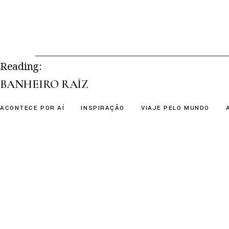
Skip
to
the
content
Reading:
BANHEIRO RAÍZ
ACONTECE POR AÍ
INSPIRAÇÃO
VIAJE PELO MUNDO