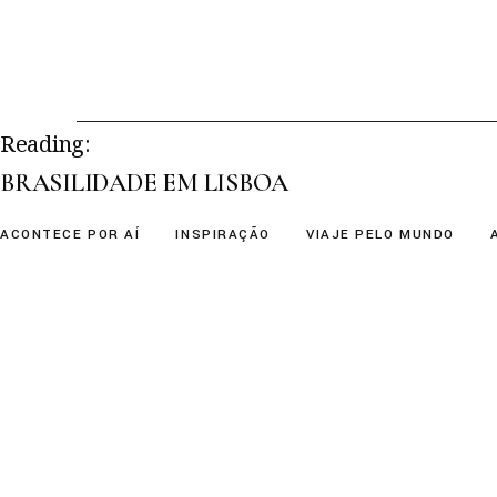
Skip
to
the
content
Reading:
BRASILIDADE EM LISBOA
ACONTECE POR AÍ
INSPIRAÇÃO
VIAJE PELO MUNDO